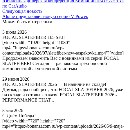
Юбилейная дилерская конференция Компании «БОНАНЗА»
по CarAudio
Следующая новость
Alpine представляет новую серию V-Power.
Может быть интересным
3 июля 2026
FOCAL SLATEFIBER 165 SF3!
[video width="1920" height="1080"
mp4="https://bonanzacom.ru/wp-
content/uploads/2026/07/slatefiber-new-raspakovka.mp4"][/video]
Продолжаем знакомить Вас с новинками из серии FOCAL
SLATEFIBER! Сегодня — распаковка трёхполосной
компонентной акустической системы...
29 июня 2026
FOCAL SLATEFIBER 2026 — В наличие на складе!
Друзья, рады сообщить, что FOCAL SLATEFIBER 2026, уже
на складе и готовы к заказу! FOCAL SLATEFIBER 2026 -
PERFORMANCE THAT...
8 мая 2026
С Днём Победы!
[video width="720" height="720"
mp4="https://bonanzacom.ru/wp-content/uploads/2026/05/9-maja-