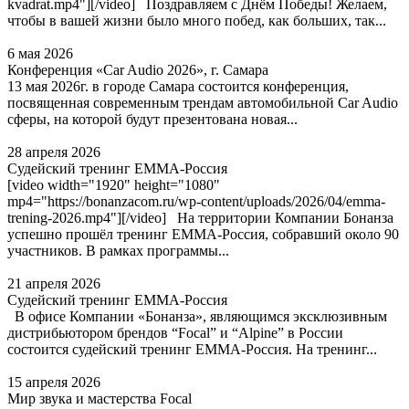
kvadrat.mp4"][/video] Поздравляем с Днём Победы! Желаем,
чтобы в вашей жизни было много побед, как больших, так...
6 мая 2026
Конференция «Car Audio 2026», г. Самара
13 мая 2026г. в городе Самара состоится конференция,
посвященная современным трендам автомобильной Car Audio
сферы, на которой будут презентована новая...
28 апреля 2026
Судейский тренинг EMMA-Россия
[video width="1920" height="1080"
mp4="https://bonanzacom.ru/wp-content/uploads/2026/04/emma-
trening-2026.mp4"][/video] На территории Компании Бонанза
успешно прошёл тренинг EMMA‑Россия, собравший около 90
участников. В рамках программы...
21 апреля 2026
Судейский тренинг EMMA-Россия
В офисе Компании «Бонанза», являющимся эксклюзивным
дистрибьютором брендов “Focal” и “Alpine” в России
состоится судейский тренинг EMMA-Россия. На тренинг...
15 апреля 2026
Мир звука и мастерства Focal