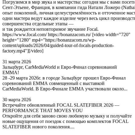
Погрузимся в мир звука и мастерства: сегодня мы с вами посе
Сент‑Этьене, Франция, в компании гида Натали Ложеро (Nathali
опыт поколений, личная целеустремлённость и отточенное мас
одни мастера ведут каждое изделие через весь цикл производст
совершенства отдельные этапы —
и так рождается неповторимое звучание Focal.
https://www.focal.com/ https://bonanzacom.ru/ [video width="720"
height="1280" mp4="https://bonanzacom.ru/wp-
content/uploads/2026/04/guided-tour-of-focals-production-
factory.mp4"][/video]
31 марта 2026
Зальцбург, CarMediaWorld и Евро-Финал соревнований
ЕММА!
28 -29 марта 2026г. в городе Зальцбург прошел Евро-Финал
соревнований ЕММА совмещенный с выставкой
CarMediaWorld. В Евро-Финале ЕММА участвовали около...
30 марта 2026
Встречайте обновленный FOCAL SLATEFIBER 2026 —
PERFORMANCE THAT MOVES YOU
Откройте для себя заново свою любимую музыку и получайте
новые ощущения от поездок с помощью комплектов FOCAL
SLATEFIBER нового поколения....