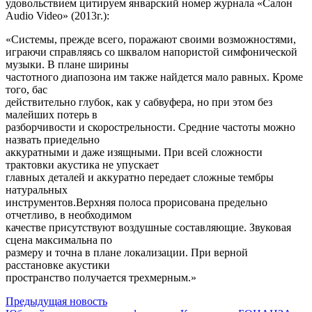
удовольствием цитируем январский номер журнала «Салон
Audio Video» (2013г.):
«Системы, прежде всего, поражают своими возможностями,
играючи справляясь со шквалом напористой симфонической
музыки. В плане ширины
частотного диапозона им также найдется мало равных. Кроме
того, бас
действительно глубок, как у сабвуфера, но при этом без
малейших потерь в
разборчивости и скорострельности. Средние частоты можно
назвать приедельно
аккуратными и даже изящными. При всей сложности
трактовки акустика не упускает
главных деталей и аккуратно передает сложные тембры
натуральных
инструментов.Верхняя полоса прорисована предельно
отчетливо, в необходимом
качестве присутствуют воздушные составляющие. Звуковая
сцена максимальна по
размеру и точна в плане локализации. При верной
расстановке акустики
пространство получается трехмерным.»
Предыдущая новость