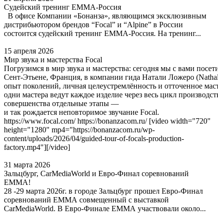
Судейский тренинг EMMA-Россия
В офисе Компании «Бонанза», являющимся эксклюзивным
дистрибьютором брендов “Focal” и “Alpine” в России
состоится судейский тренинг EMMA-Россия. На тренинг...
15 апреля 2026
Мир звука и мастерства Focal
Погрузимся в мир звука и мастерства: сегодня мы с вами посе
Сент‑Этьене, Франция, в компании гида Натали Ложеро (Nathali
опыт поколений, личная целеустремлённость и отточенное мас
одни мастера ведут каждое изделие через весь цикл производст
совершенства отдельные этапы —
и так рождается неповторимое звучание Focal.
https://www.focal.com/ https://bonanzacom.ru/ [video width="720"
height="1280" mp4="https://bonanzacom.ru/wp-
content/uploads/2026/04/guided-tour-of-focals-production-
factory.mp4"][/video]
31 марта 2026
Зальцбург, CarMediaWorld и Евро-Финал соревнований
ЕММА!
28 -29 марта 2026г. в городе Зальцбург прошел Евро-Финал
соревнований ЕММА совмещенный с выставкой
CarMediaWorld. В Евро-Финале ЕММА участвовали около...