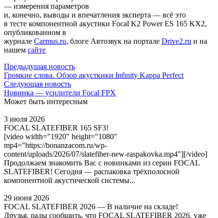
— измерения параметров
и, конечно, выводы и впечатления эксперта — всё это
в тесте компонентной акустики Focal K2 Power ES 165 KX2,
опубликованном в
журнале
Carmus.ru
, блоге Автозвук на портале
Drive2.ru
и на
нашем
сайте
Предыдущая новость
Громкие слова. Обзор акусткики Infinity Kappa Perfect
Следующая новость
Новинка — усилители Focal FPX
Может быть интересным
3 июля 2026
FOCAL SLATEFIBER 165 SF3!
[video width="1920" height="1080"
mp4="https://bonanzacom.ru/wp-
content/uploads/2026/07/slatefiber-new-raspakovka.mp4"][/video]
Продолжаем знакомить Вас с новинками из серии FOCAL
SLATEFIBER! Сегодня — распаковка трёхполосной
компонентной акустической системы...
29 июня 2026
FOCAL SLATEFIBER 2026 — В наличие на складе!
Друзья, рады сообщить, что FOCAL SLATEFIBER 2026, уже