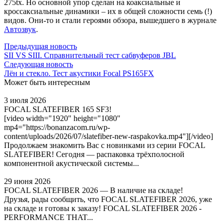
275tx. Но основной упор сделан на коаксиальные и
кроссаксиальные динамики – их в общей сложности семь (!)
видов. Они-то и стали героями обзора, вышедшего в журнале
Автозвук
.
Предыдущая новость
SII VS SIII. Справнительный тест сабвуферов JBL
Следующая новость
Лён и стекло. Тест акустики Focal PS165FX
Может быть интересным
3 июля 2026
FOCAL SLATEFIBER 165 SF3!
[video width="1920" height="1080"
mp4="https://bonanzacom.ru/wp-
content/uploads/2026/07/slatefiber-new-raspakovka.mp4"][/video]
Продолжаем знакомить Вас с новинками из серии FOCAL
SLATEFIBER! Сегодня — распаковка трёхполосной
компонентной акустической системы...
29 июня 2026
FOCAL SLATEFIBER 2026 — В наличие на складе!
Друзья, рады сообщить, что FOCAL SLATEFIBER 2026, уже
на складе и готовы к заказу! FOCAL SLATEFIBER 2026 -
PERFORMANCE THAT...