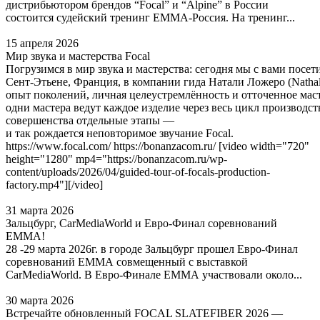
дистрибьютором брендов “Focal” и “Alpine” в России
состоится судейский тренинг EMMA-Россия. На тренинг...
15 апреля 2026
Мир звука и мастерства Focal
Погрузимся в мир звука и мастерства: сегодня мы с вами посе
Сент‑Этьене, Франция, в компании гида Натали Ложеро (Nathali
опыт поколений, личная целеустремлённость и отточенное мас
одни мастера ведут каждое изделие через весь цикл производст
совершенства отдельные этапы —
и так рождается неповторимое звучание Focal.
https://www.focal.com/ https://bonanzacom.ru/ [video width="720"
height="1280" mp4="https://bonanzacom.ru/wp-
content/uploads/2026/04/guided-tour-of-focals-production-
factory.mp4"][/video]
31 марта 2026
Зальцбург, CarMediaWorld и Евро-Финал соревнований
ЕММА!
28 -29 марта 2026г. в городе Зальцбург прошел Евро-Финал
соревнований ЕММА совмещенный с выставкой
CarMediaWorld. В Евро-Финале ЕММА участвовали около...
30 марта 2026
Встречайте обновленный FOCAL SLATEFIBER 2026 —