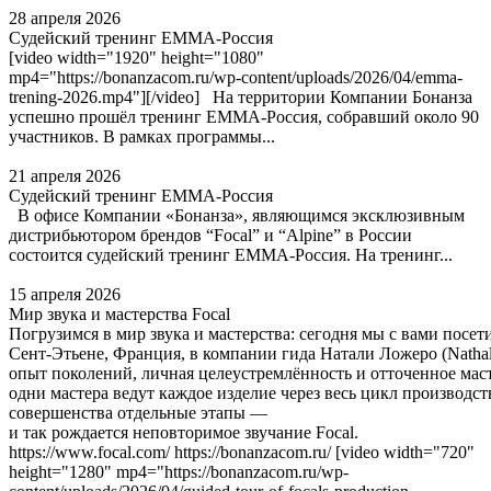
28 апреля 2026
Судейский тренинг EMMA-Россия
[video width="1920" height="1080"
mp4="https://bonanzacom.ru/wp-content/uploads/2026/04/emma-
trening-2026.mp4"][/video] На территории Компании Бонанза
успешно прошёл тренинг EMMA‑Россия, собравший около 90
участников. В рамках программы...
21 апреля 2026
Судейский тренинг EMMA-Россия
В офисе Компании «Бонанза», являющимся эксклюзивным
дистрибьютором брендов “Focal” и “Alpine” в России
состоится судейский тренинг EMMA-Россия. На тренинг...
15 апреля 2026
Мир звука и мастерства Focal
Погрузимся в мир звука и мастерства: сегодня мы с вами посе
Сент‑Этьене, Франция, в компании гида Натали Ложеро (Nathali
опыт поколений, личная целеустремлённость и отточенное мас
одни мастера ведут каждое изделие через весь цикл производст
совершенства отдельные этапы —
и так рождается неповторимое звучание Focal.
https://www.focal.com/ https://bonanzacom.ru/ [video width="720"
height="1280" mp4="https://bonanzacom.ru/wp-