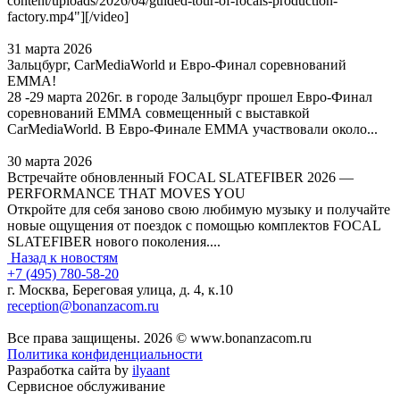
content/uploads/2026/04/guided-tour-of-focals-production-
factory.mp4"][/video]
31 марта 2026
Зальцбург, CarMediaWorld и Евро-Финал соревнований
ЕММА!
28 -29 марта 2026г. в городе Зальцбург прошел Евро-Финал
соревнований ЕММА совмещенный с выставкой
CarMediaWorld. В Евро-Финале ЕММА участвовали около...
30 марта 2026
Встречайте обновленный FOCAL SLATEFIBER 2026 —
PERFORMANCE THAT MOVES YOU
Откройте для себя заново свою любимую музыку и получайте
новые ощущения от поездок с помощью комплектов FOCAL
SLATEFIBER нового поколения....
Назад к новостям
+7 (495) 780-58-20
г. Москва, Береговая улица, д. 4, к.10
reception@bonanzacom.ru
Все права защищены. 2026 © www.bonanzacom.ru
Политика конфиденциальности
Разработка сайта by
ilyaant
Сервисное обслуживание