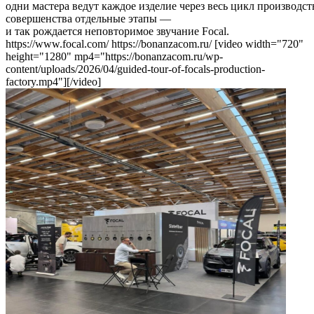
одни мастера ведут каждое изделие через весь цикл производст
совершенства отдельные этапы —
и так рождается неповторимое звучание Focal.
https://www.focal.com/ https://bonanzacom.ru/ [video width="720"
height="1280" mp4="https://bonanzacom.ru/wp-
content/uploads/2026/04/guided-tour-of-focals-production-
factory.mp4"][/video]