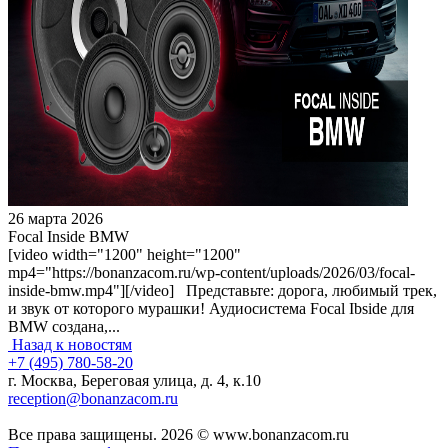
26 марта 2026
Focal Inside BMW
[video width="1200" height="1200"
mp4="https://bonanzacom.ru/wp-content/uploads/2026/03/focal-
inside-bmw.mp4"][/video] Представьте: дорога, любимый трек,
и звук от которого мурашки! Аудиосистема Focal Ibside для
BMW создана,...
Назад к новостям
+7 (495) 780-58-20
г. Москва, Береговая улица, д. 4, к.10
reception@bonanzacom.ru
Все права защищены. 2026 © www.bonanzacom.ru