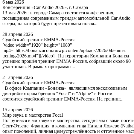
6 мая 2026
Конференция «Car Audio 2026», г. Самара
13 мая 2026г. в городе Самара состоится конференция,
посвященная современным трендам автомобильной Car Audio
сферы, на которой будут презентована новая...
28 апреля 2026
Судейский тренинг EMMA-Россия
[video width="1920" height="1080"
mp4="https://bonanzacom.ru/wp-content/uploads/2026/04/emma-
trening-2026.mp4"][/video] На территории Компании Бонанза
успешно прошёл тренинг EMMA‑Россия, собравший около 90
участников. В рамках программы...
21 апреля 2026
Судейский тренинг EMMA-Россия
В офисе Компании «Бонанза», являющимся эксклюзивным
дистрибьютором брендов “Focal” и “Alpine” в России
состоится судейский тренинг EMMA-Россия. На тренинг...
15 апреля 2026
Мир звука и мастерства Focal
Погрузимся в мир звука и мастерства: сегодня мы с вами посе
Сент‑Этьене, Франция, в компании гида Натали Ложеро (Nathali
опыт поколений, личная целеустремлённость и отточенное мас