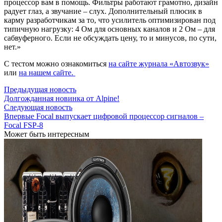
процессор вам в помощь. Фильтры работают грамотно, дизайн
радует глаз, а звучание – слух. Дополнительный плюсик в
карму разработчикам за то, что усилитель оптимизирован под
типичную нагрузку: 4 Ом для основных каналов и 2 Ом – для
сабвуферного. Если не обсуждать цену, то и минусов, по сути,
нет.»
С тестом можно ознакомиться
на сайте журнала «Автозвук»
или
на нашем сайте.
Предыдущая новость
Долгожданная новинка от Alpine!
Следующая новость
Впервые Focal выпускает цифровой процессор сигналов –
Focal FSP-8
Может быть интересным