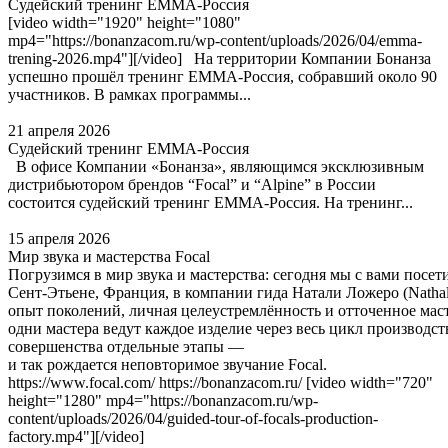
Судейский тренинг EMMA-Россия
[video width="1920" height="1080"
mp4="https://bonanzacom.ru/wp-content/uploads/2026/04/emma-
trening-2026.mp4"][/video] На территории Компании Бонанза
успешно прошёл тренинг EMMA‑Россия, собравший около 90
участников. В рамках программы...
21 апреля 2026
Судейский тренинг EMMA-Россия
В офисе Компании «Бонанза», являющимся эксклюзивным
дистрибьютором брендов “Focal” и “Alpine” в России
состоится судейский тренинг EMMA-Россия. На тренинг...
15 апреля 2026
Мир звука и мастерства Focal
Погрузимся в мир звука и мастерства: сегодня мы с вами посе
Сент‑Этьене, Франция, в компании гида Натали Ложеро (Nathali
опыт поколений, личная целеустремлённость и отточенное мас
одни мастера ведут каждое изделие через весь цикл производст
совершенства отдельные этапы —
и так рождается неповторимое звучание Focal.
https://www.focal.com/ https://bonanzacom.ru/ [video width="720"
height="1280" mp4="https://bonanzacom.ru/wp-
content/uploads/2026/04/guided-tour-of-focals-production-
factory.mp4"][/video]